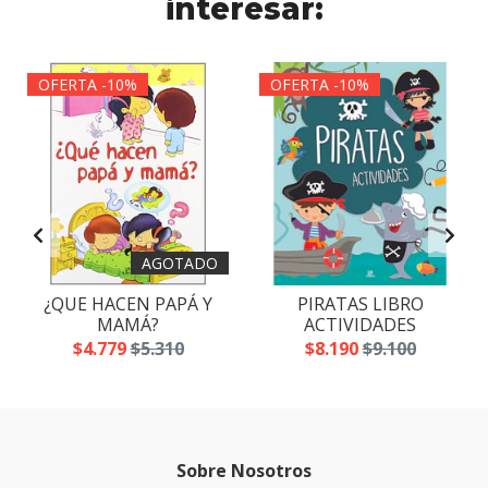
interesar:
OFERTA -10%
OFERTA -10%
AGOTADO
¿QUE HACEN PAPÁ Y
PIRATAS LIBRO
MAMÁ?
ACTIVIDADES
$4.779
$5.310
$8.190
$9.100
Sobre Nosotros