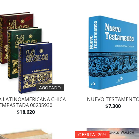
AGOTADO
IA LATINOAMERICANA CHICA
NUEVO TESTAMENT
EMPASTADA 00235930
$7.300
$18.620
OFERTA -20%