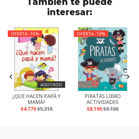
También te puede
interesar:
OFERTA -10%
OFERTA -10%
AGOTADO
¿QUE HACEN PAPÁ Y
PIRATAS LIBRO
MAMÁ?
ACTIVIDADES
$4.779
$5.310
$8.190
$9.100