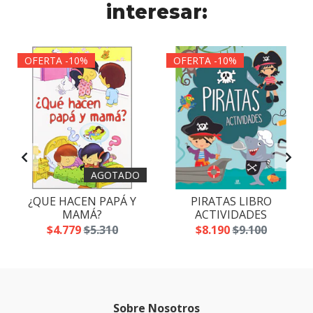
interesar:
OFERTA -10%
OFERTA -10%
AGOTADO
¿QUE HACEN PAPÁ Y
PIRATAS LIBRO
MAMÁ?
ACTIVIDADES
$4.779
$5.310
$8.190
$9.100
Sobre Nosotros