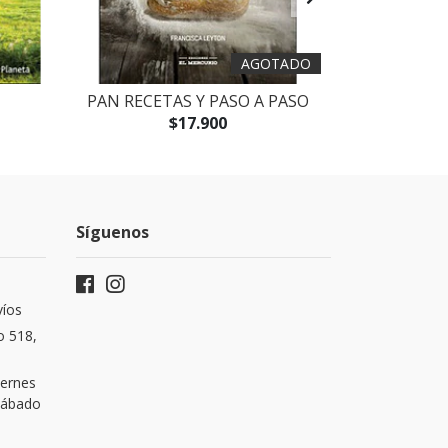
AGOTADO
PAN RECETAS Y PASO A PASO
EN FAMILI
$17.900
Síguenos
víos
o 518,
iernes
 Sábado