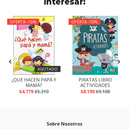
interesar:
OFERTA -10%
OFERTA -10%
AGOTADO
¿QUE HACEN PAPÁ Y
PIRATAS LIBRO
MAMÁ?
ACTIVIDADES
$4.779
$5.310
$8.190
$9.100
Sobre Nosotros