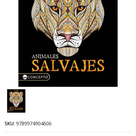
SKU:
9789974904606