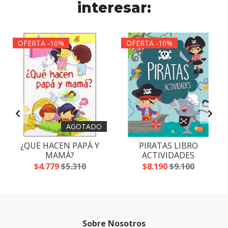
interesar:
OFERTA -10%
OFERTA -10%
AGOTADO
¿QUE HACEN PAPÁ Y
PIRATAS LIBRO
MAMÁ?
ACTIVIDADES
$4.779
$5.310
$8.190
$9.100
Sobre Nosotros