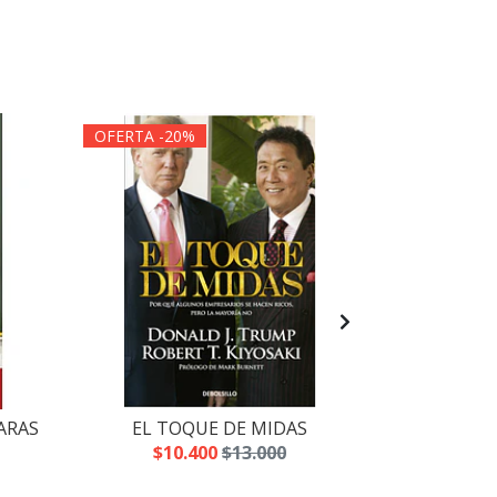
OFERTA -20%
ARAS
EL TOQUE DE MIDAS
8 LECCIO
MILITAR P
$10.400
$13.000