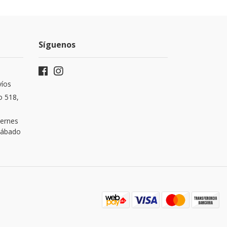
Síguenos
víos
o 518,
iernes
 Sábado