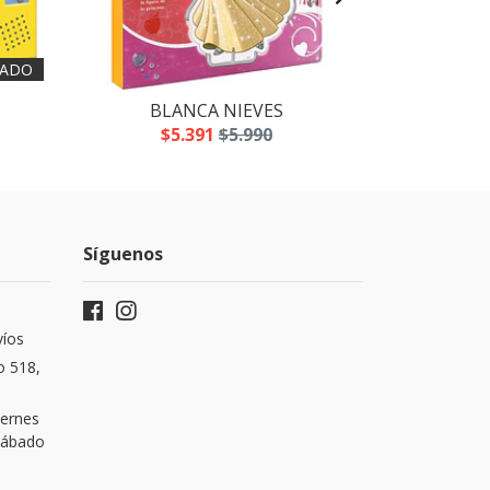
ADO
BLANCA NIEVES
LOS
$5.391
$5.990
$5
Síguenos
víos
o 518,
iernes
 Sábado