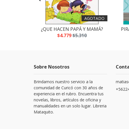
AGOTADO
 SLIME
¿QUE HACEN PAPÁ Y MAMÁ?
PIR
.700
$4.779
$5.310
Sobre Nosotros
Cont
Brindamos nuestro servicio a la
matias
comunidad de Curicó con 30 años de
+5622
experiencia en el rubro. Encuentra tus
novelas, libros, artículos de oficina y
manualidades en un solo lugar. Libreria
Mataquito.