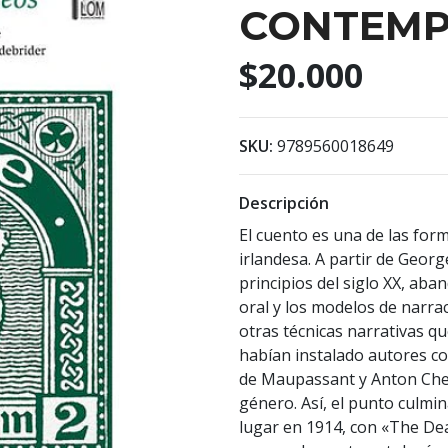
CONTEM
$20.000
SKU:
9789560018649
Descripción
El cuento es una de las form
irlandesa. A partir de Geor
principios del siglo XX, aba
oral y los modelos de narra
otras técnicas narrativas qu
habían instalado autores c
de Maupassant y Anton Chej
género. Así, el punto culmi
lugar en 1914, con «The Dea