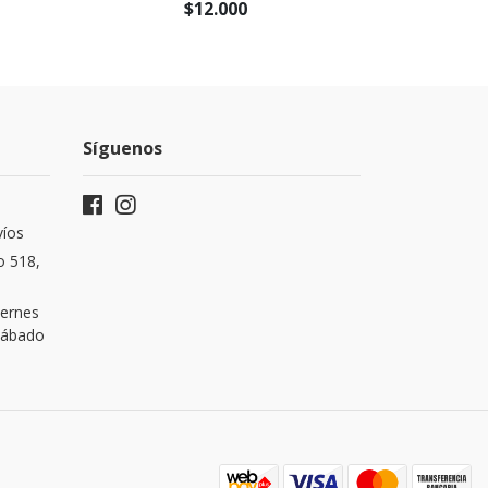
$12.000
Síguenos
víos
o 518,
iernes
 Sábado