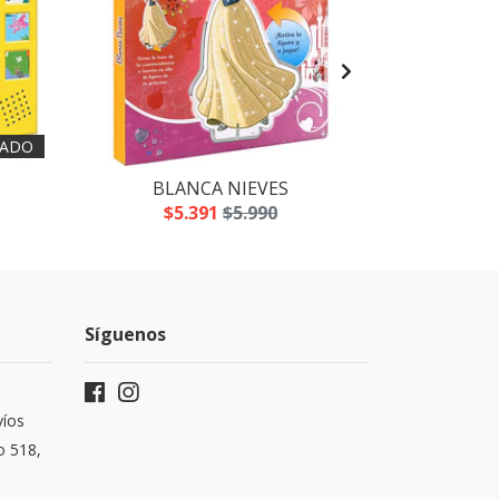
ADO
BLANCA NIEVES
LOS
$5.391
$5.990
$5
Síguenos
víos
o 518,