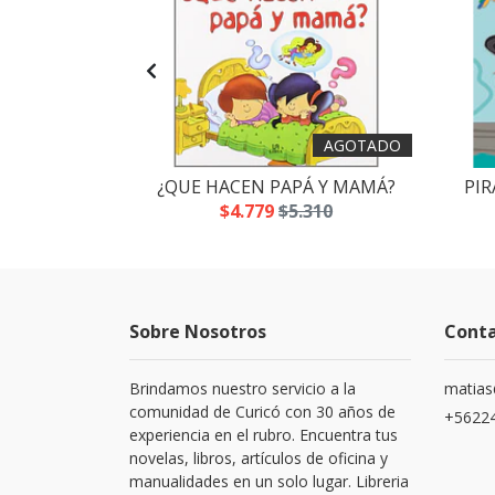
AGOTADO
 SLIME
¿QUE HACEN PAPÁ Y MAMÁ?
PIR
.700
$4.779
$5.310
Sobre Nosotros
Cont
Brindamos nuestro servicio a la
matias
comunidad de Curicó con 30 años de
+5622
experiencia en el rubro. Encuentra tus
novelas, libros, artículos de oficina y
manualidades en un solo lugar. Libreria