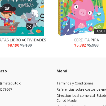
AGOT
ATAS LIBRO ACTIVIDADES
CERDITA PIPA
$8.190
$9.100
$5.382
$5.980
acto
Menú
@mataquito.cl
Términos y Condiciones
4579667
Referencias sobre costos de en
Dirección local comercial: Estad
Curicó Maule