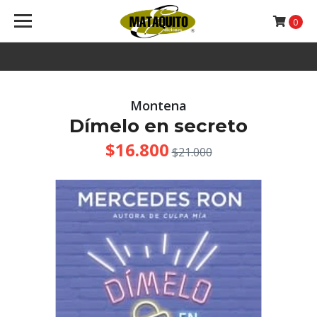
0
Montena
Dímelo en secreto
$16.800
$21.000