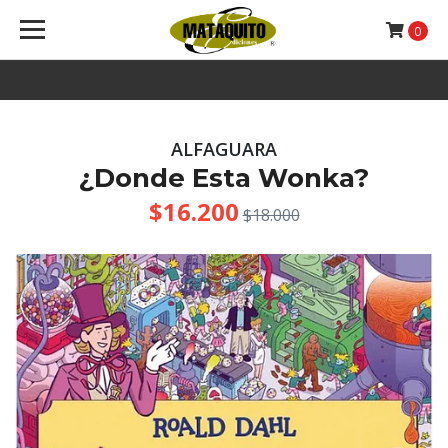
0
ALFAGUARA
¿Donde Esta Wonka?
$16.200
$18.000