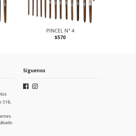
PINCEL Nª 4
P
$570
Síguenos
víos
o 518,
iernes
 Sábado