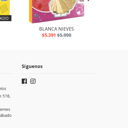
ADO
BLANCA NIEVES
LOS
$5.391
$5.990
$5
Síguenos
víos
o 518,
iernes
 Sábado