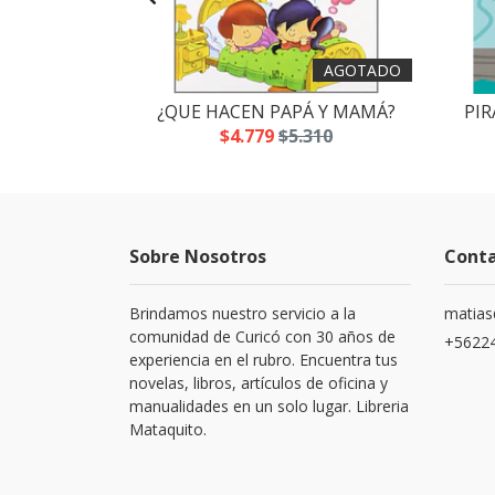
AGOTADO
 SLIME
¿QUE HACEN PAPÁ Y MAMÁ?
PIR
.700
$4.779
$5.310
Sobre Nosotros
Cont
Brindamos nuestro servicio a la
matias
comunidad de Curicó con 30 años de
+5622
experiencia en el rubro. Encuentra tus
novelas, libros, artículos de oficina y
manualidades en un solo lugar. Libreria
Mataquito.