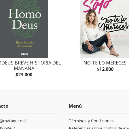
DEUS BREVE HISTORIA DEL
NO TE LO MERECES
MAÑANA
$12.000
$23.000
acto
Menú
@mataquito.cl
Términos y Condiciones
4579667
Referencias sobre costos de en