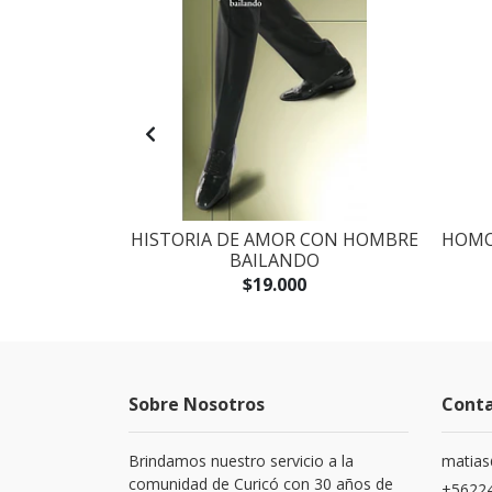
 LOS LIBROS
HISTORIA DE AMOR CON HOMBRE
HOMO
ANTE
BAILANDO
$19.000
Sobre Nosotros
Cont
Brindamos nuestro servicio a la
matias
comunidad de Curicó con 30 años de
+5622