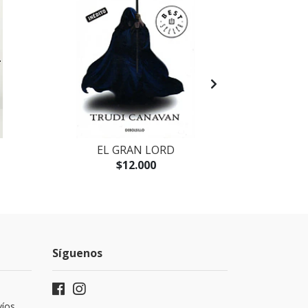
EL GRAN LORD
LEGIONA
$12.000
Síguenos
víos