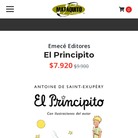
0
Emecé Editores
El Principito
$7.920
$9.900