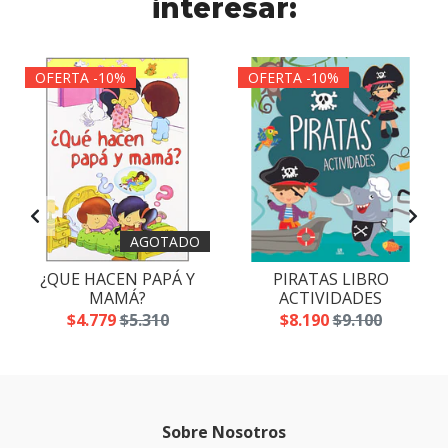
interesar:
OFERTA -10%
OFERTA -10%
AGOTADO
¿QUE HACEN PAPÁ Y
PIRATAS LIBRO
MAMÁ?
ACTIVIDADES
$4.779
$5.310
$8.190
$9.100
Sobre Nosotros