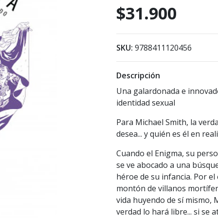
$31.900
SKU:
9788411120456
Descripción
Una galardonada e innovado
identidad sexual
Para Michael Smith, la verd
desea... y quién es él en real
Cuando el Enigma, su person
se ve abocado a una búsque
héroe de su infancia. Por e
montón de villanos mortífe
vida huyendo de sí mismo, Mi
verdad lo hará libre... si se 