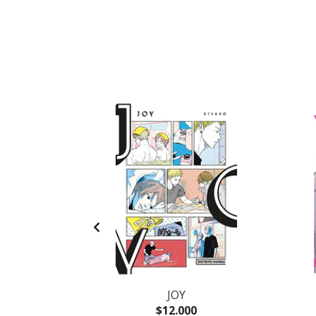
NTOLOGÍA Nº
JOY
$12.000