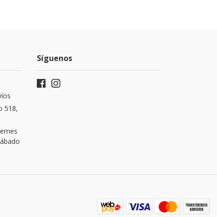
Síguenos
víos
o 518,
iernes
 Sábado