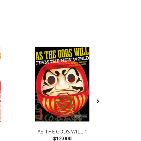
AS THE GODS WILL 1
LOS PECES 
LA N
$12.000