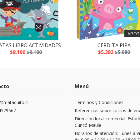
AGOT
ATAS LIBRO ACTIVIDADES
CERDITA PIPA
$8.190
$9.100
$5.382
$5.980
acto
Menú
@mataquito.cl
Términos y Condiciones
4579667
Referencias sobre costos de en
Dirección local comercial: Estad
Curicó Maule
Horarios de atención: Lunes a V
de 9:00 a 14:30 / 14:30 a 18:00