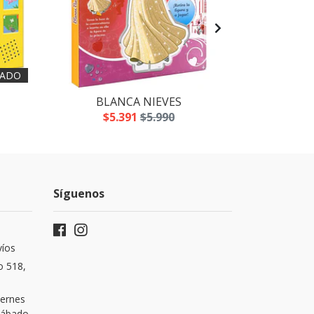
ADO
BLANCA NIEVES
LOS
$5.391
$5.990
$5
Síguenos
víos
o 518,
iernes
 Sábado