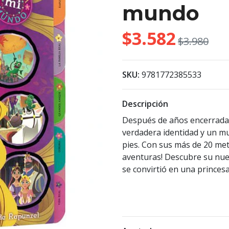
mundo
$3.582
$3.980
SKU:
9781772385533
Descripción
Después de años encerrada 
verdadera identidad y un m
pies. Con sus más de 20 me
aventuras! Descubre su nu
se convirtió en una princes