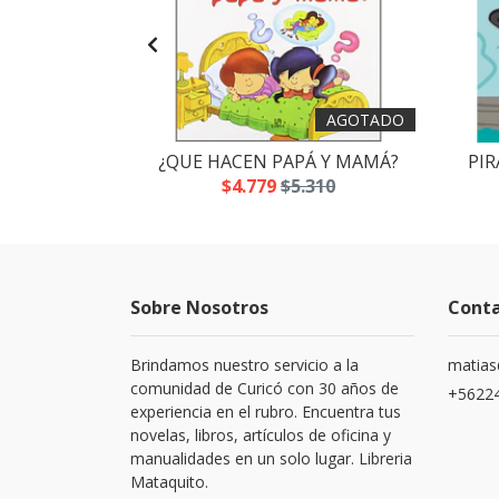
AGOTADO
 SLIME
¿QUE HACEN PAPÁ Y MAMÁ?
PIR
.700
$4.779
$5.310
Sobre Nosotros
Cont
Brindamos nuestro servicio a la
matias
comunidad de Curicó con 30 años de
+5622
experiencia en el rubro. Encuentra tus
novelas, libros, artículos de oficina y
manualidades en un solo lugar. Libreria
Mataquito.