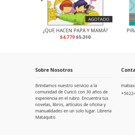
AGOTADO
 SLIME
¿QUE HACEN PAPÁ Y MAMÁ?
PIR
.700
$4.779
$5.310
Sobre Nosotros
Cont
Brindamos nuestro servicio a la
matias
comunidad de Curicó con 30 años de
+5622
experiencia en el rubro. Encuentra tus
novelas, libros, artículos de oficina y
manualidades en un solo lugar. Libreria
Mataquito.