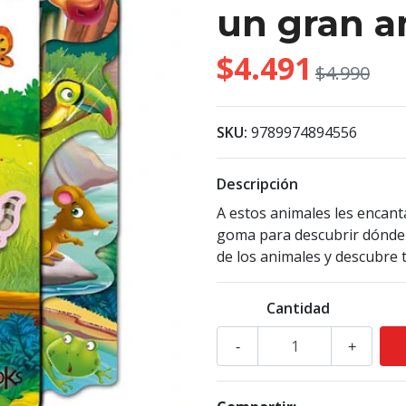
un gran 
$4.491
$4.990
SKU:
9789974894556
Descripción
A estos animales les encant
goma para descubrir dónde 
de los animales y descubre 
Cantidad
-
+