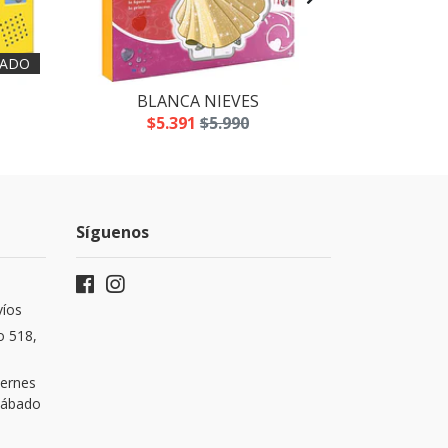
ADO
BLANCA NIEVES
LOS
$5.391
$5.990
$5
Síguenos
víos
o 518,
iernes
 Sábado