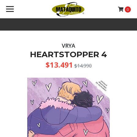
0
VRYA
HEARTSTOPPER 4
$13.491
$14.990