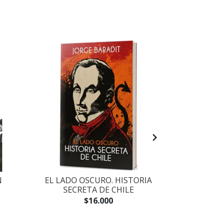
N
EL LADO OSCURO. HISTORIA
MASIVA
SECRETA DE CHILE
PORTADA
BOLS
$16.000