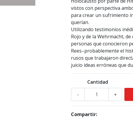
Holocausto por parte de Hi
vistos con perspectiva am
para crear un sufrimiento i
querían.
Utilizando testimonios inéd
Rojo y de la Wehrmacht, de c
personas que conocieron 
Rees–probablemente el hist
rusos que trabajaron direct
juicio ideas erróneas que 
Cantidad
-
+
Compartir: