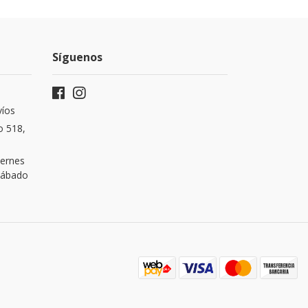
Síguenos
víos
o 518,
iernes
 Sábado