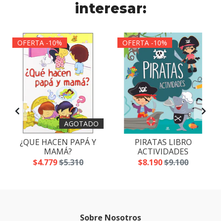
interesar:
OFERTA -10%
OFERTA -10%
AGOTADO
¿QUE HACEN PAPÁ Y
PIRATAS LIBRO
MAMÁ?
ACTIVIDADES
$4.779
$5.310
$8.190
$9.100
Sobre Nosotros