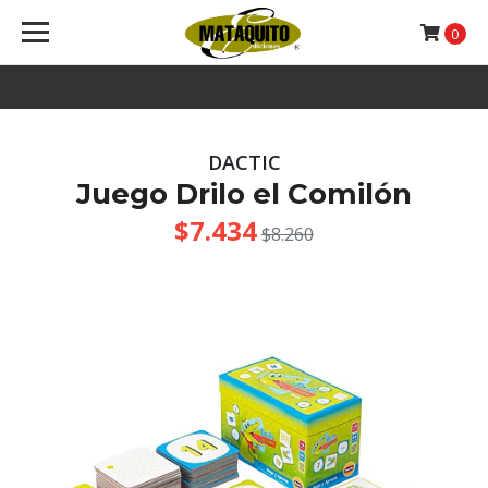
0
DACTIC
Juego Drilo el Comilón
$7.434
$8.260