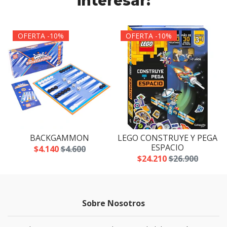
interesar:
OFERTA -10%
OFERTA -10%
A
BACKGAMMON
LEGO CONSTRUYE Y PEGA
ESPACIO
$4.140
$4.600
$24.210
$26.900
Sobre Nosotros