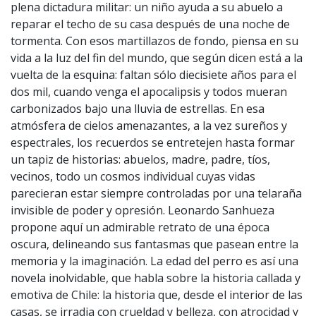
plena dictadura militar: un niño ayu­da a su abuelo a
reparar el techo de su casa después de una noche de
tormenta. Con esos martillazos de fondo, piensa en su
vida a la luz del fin del mundo, que según dicen está a la
vuelta de la esquina: faltan sólo diecisiete años para el
dos mil, cuando venga el apocalipsis y todos mueran
carbonizados bajo una lluvia de estrellas. En esa
atmósfera de cielos amenazantes, a la vez sureños y
espectrales, los recuerdos se entretejen hasta formar
un tapiz de historias: abuelos, madre, pa­dre, tíos,
vecinos, todo un cosmos individual cuyas vidas
parecieran estar siempre controladas por una telaraña
invisible de poder y opresión. Leonardo Sanhueza
propone aquí un admirable retrato de una época
oscura, delineando sus fantas­mas que pasean entre la
memoria y la imaginación. La edad del perro es así una
novela inolvidable, que habla sobre la historia callada y
emotiva de Chile: la historia que, desde el interior de las
casas, se irra­dia con crueldad y belleza, con atrocidad y