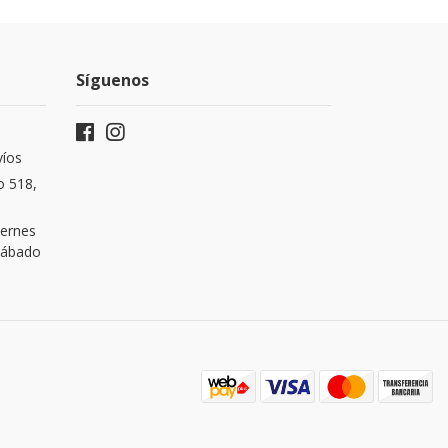
Síguenos
víos
o 518,
iernes
 Sábado