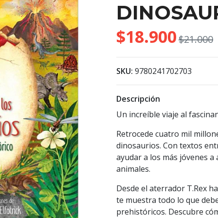
DINOSAU
$18.900
$21.000
SKU:
9780241702703
Descripción
Un increíble viaje al fascin
Retrocede cuatro mil millon
dinosaurios. Con textos ent
ayudar a los más jóvenes a
animales.
Desde el aterrador T.Rex ha
te muestra todo lo que debe
prehistóricos. Descubre có