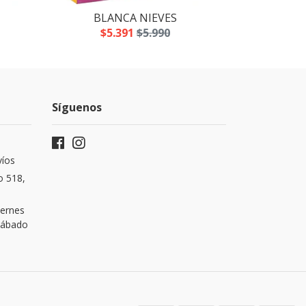
BLANCA NIEVES
LOS
$5.391
$5.990
$5
Síguenos
víos
o 518,
iernes
 Sábado