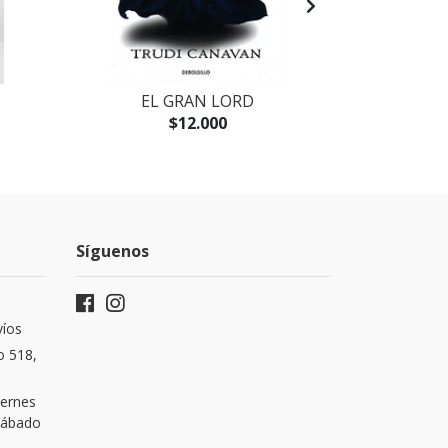
EL GRAN LORD
LEGIONA
$12.000
Síguenos
víos
o 518,
iernes
 Sábado