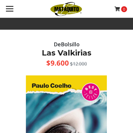
0
DeBolsillo
Las Valkirias
$9.600
$12.000