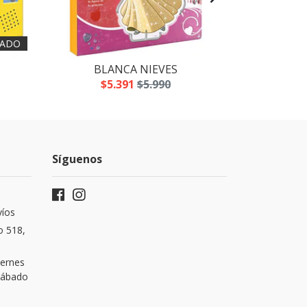
ADO
BLANCA NIEVES
LOS
$5.391
$5.990
$5
Síguenos
víos
o 518,
iernes
 Sábado