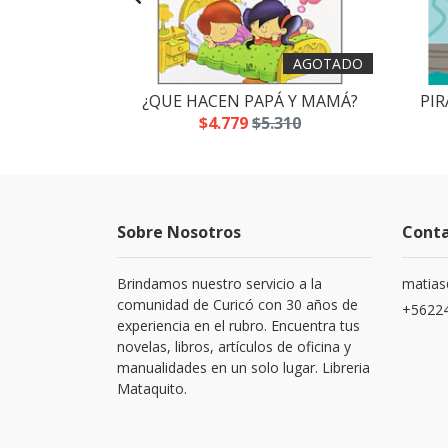
AGOTADO
 SLIME
¿QUE HACEN PAPÁ Y MAMÁ?
PIR
.700
$4.779
$5.310
Sobre Nosotros
Cont
Brindamos nuestro servicio a la
matias
comunidad de Curicó con 30 años de
+5622
experiencia en el rubro. Encuentra tus
novelas, libros, artículos de oficina y
manualidades en un solo lugar. Libreria
Mataquito.