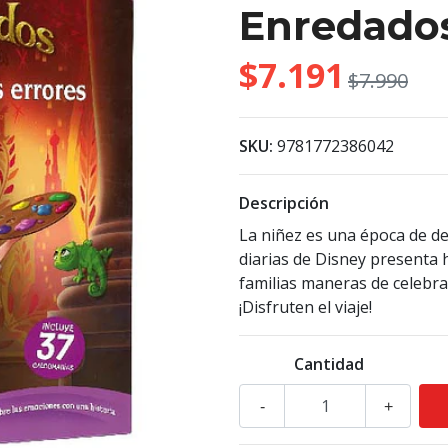
Enredado
$7.191
$7.990
SKU:
9781772386042
Descripción
La niñez es una época de de
diarias de Disney presenta 
familias maneras de celebrar
¡Disfruten el viaje!
Cantidad
-
+