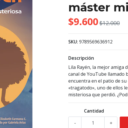
máster mi
$9.600
$12.000
SKU:
9789569636912
Descripción
Lila Rayén, la mejor amiga 
canal de YouTube llamado b
encuentra en el patio de su
«tragatodo», uno de ellos le
misteriosa que perdió. ¿Pod
Cantidad
-
+