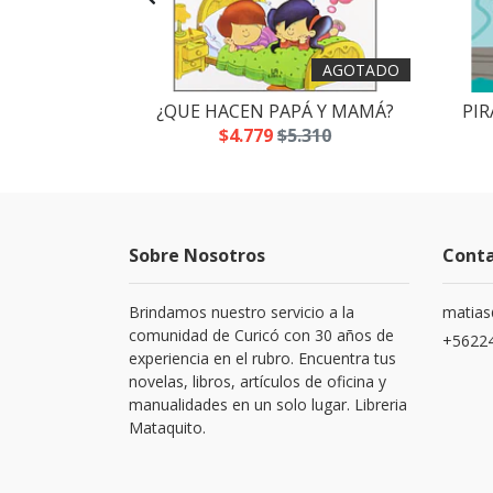
AGOTADO
 SLIME
¿QUE HACEN PAPÁ Y MAMÁ?
PIR
.700
$4.779
$5.310
Sobre Nosotros
Cont
Brindamos nuestro servicio a la
matias
comunidad de Curicó con 30 años de
+5622
experiencia en el rubro. Encuentra tus
novelas, libros, artículos de oficina y
manualidades en un solo lugar. Libreria
Mataquito.