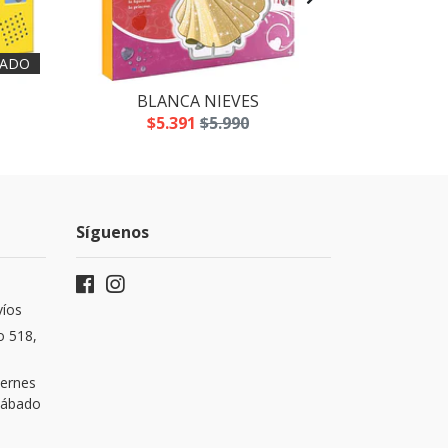
ADO
BLANCA NIEVES
LOS
$5.391
$5.990
$5
Síguenos
víos
o 518,
iernes
 Sábado