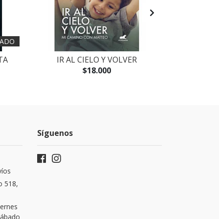
ADO
TA
IR AL CIELO Y VOLVER
LA BUENA N
DEL
$18.000
Síguenos
víos
o 518,
iernes
 Sábado