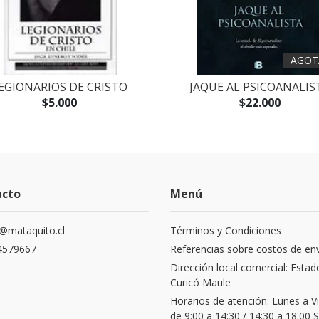
AGOT
EGIONARIOS DE CRISTO
JAQUE AL PSICOANALIS
$5.000
$22.000
acto
Menú
@mataquito.cl
Términos y Condiciones
4579667
Referencias sobre costos de en
Dirección local comercial: Estad
Curicó Maule
Horarios de atención: Lunes a V
de 9:00 a 14:30 / 14:30 a 18:00