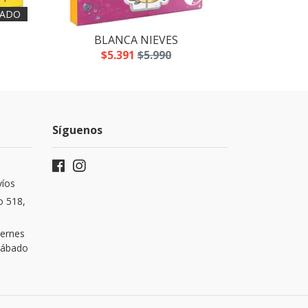
ADO
BLANCA NIEVES
LOS
$5.391
$5.990
$5
Síguenos
víos
o 518,
iernes
 Sábado