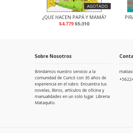
AGOTADO
 SLIME
¿QUE HACEN PAPÁ Y MAMÁ?
PIR
.700
$4.779
$5.310
Sobre Nosotros
Cont
Brindamos nuestro servicio a la
matias
comunidad de Curicó con 30 años de
+5622
experiencia en el rubro. Encuentra tus
novelas, libros, artículos de oficina y
manualidades en un solo lugar. Libreria
Mataquito.