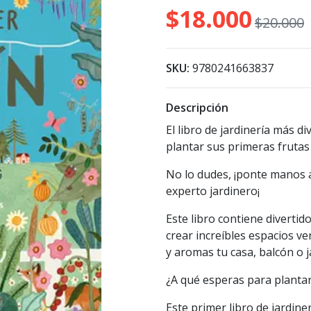
$18.000
$20.000
SKU:
9780241663837
Descripción
El libro de jardinería más d
plantar sus primeras frutas
No lo dudes, ¡ponte manos a
experto jardinero¡
Este libro contiene divertid
crear increíbles espacios ver
y aromas tu casa, balcón o j
¿A qué esperas para plantar
Este primer libro de jardine