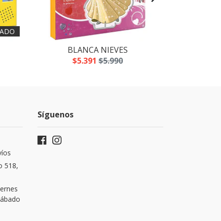
ADO
BLANCA NIEVES
LOS
$5.391
$5.990
$5
Síguenos
víos
o 518,
iernes
 Sábado