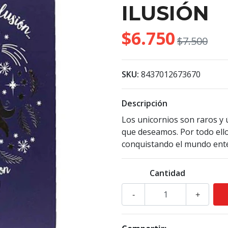
ILUSIÓN
$6.750
$7.500
SKU:
8437012673670
Descripción
Los unicornios son raros y 
que deseamos. Por todo ello
conquistando el mundo ent
Cantidad
-
+