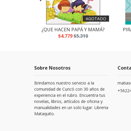
AGOTADO
 SLIME
¿QUE HACEN PAPÁ Y MAMÁ?
PIR
.700
$4.779
$5.310
Sobre Nosotros
Cont
Brindamos nuestro servicio a la
matias
comunidad de Curicó con 30 años de
+5622
experiencia en el rubro. Encuentra tus
novelas, libros, artículos de oficina y
manualidades en un solo lugar. Libreria
Mataquito.