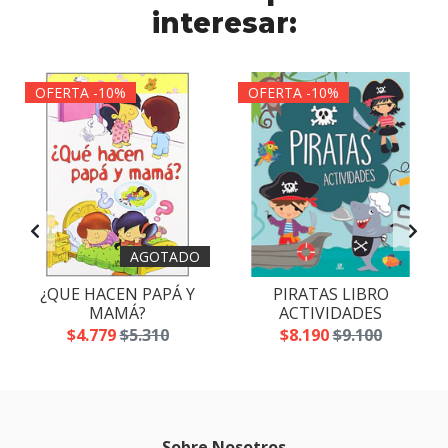
interesar:
OFERTA -10%
OFERTA -10%
AGOTADO
¿QUE HACEN PAPÁ Y
PIRATAS LIBRO
MAMÁ?
ACTIVIDADES
$4.779
$5.310
$8.190
$9.100
Sobre Nosotros