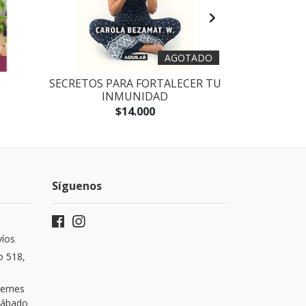
AGOTADO
SECRETOS PARA FORTALECER TU
DEPURA
INMUNIDAD
$14.000
Síguenos
víos
o 518,
iernes
 Sábado