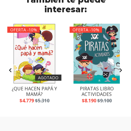
interesar:
OFERTA -10%
OFERTA -10%
AGOTADO
¿QUE HACEN PAPÁ Y
PIRATAS LIBRO
MAMÁ?
ACTIVIDADES
$4.779
$5.310
$8.190
$9.100