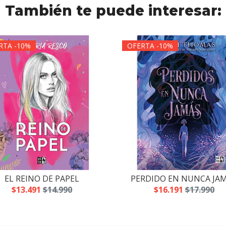
También te puede interesar:
RTA -10%
OFERTA -10%
EL REINO DE PAPEL
PERDIDO EN NUNCA JA
$13.491
$14.990
$16.191
$17.990