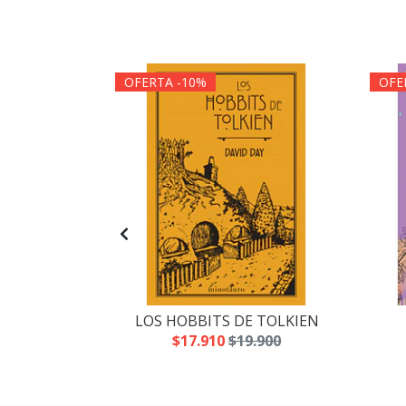
OFERTA -10%
OFE
RMAMENTO
LOS HOBBITS DE TOLKIEN
.490
$17.910
$19.900