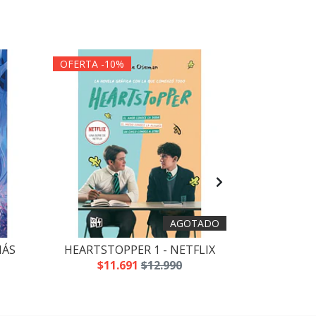
OFERTA -10%
OFERTA -1
AGOTADO
MÁS
HEARTSTOPPER 1 - NETFLIX
THE
$11.691
$12.990
$16