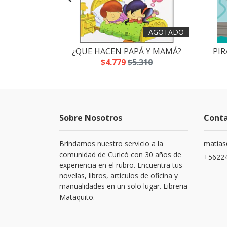
AGOTADO
 SLIME
¿QUE HACEN PAPÁ Y MAMÁ?
PIR
.700
$4.779
$5.310
Sobre Nosotros
Cont
Brindamos nuestro servicio a la
matias
comunidad de Curicó con 30 años de
+5622
experiencia en el rubro. Encuentra tus
novelas, libros, artículos de oficina y
manualidades en un solo lugar. Libreria
Mataquito.