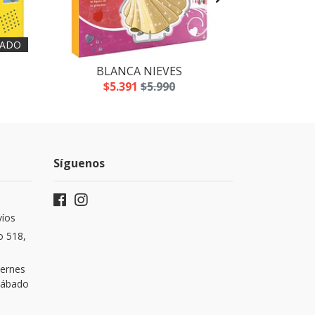
ADO
BLANCA NIEVES
LOS
$5.391
$5.990
$5
Síguenos
víos
o 518,
iernes
 Sábado