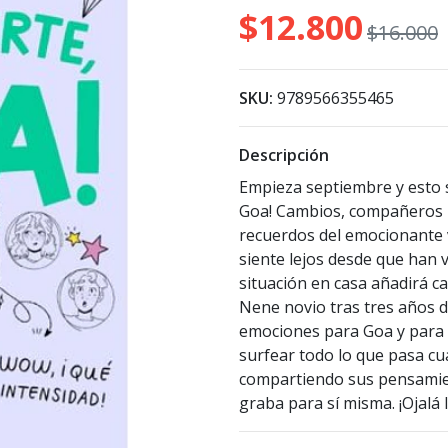
$12.800
$16.000
SKU:
9789566355465
Descripción
Empieza septiembre y esto si
Goa! Cambios, compañeros n
recuerdos del emocionante 
siente lejos desde que han v
situación en casa añadirá c
Nene novio tras tres años de
emociones para Goa y para 
surfear todo lo que pasa c
compartiendo sus pensamien
graba para sí misma. ¡Ojalá 