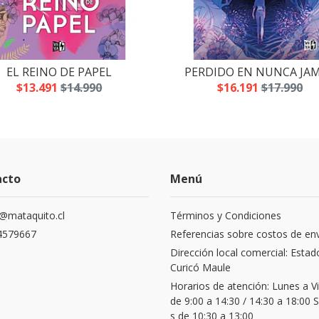
EL REINO DE PAPEL
PERDIDO EN NUNCA JA
$13.491
$14.990
$16.191
$17.990
acto
Menú
@mataquito.cl
Términos y Condiciones
4579667
Referencias sobre costos de en
Dirección local comercial: Estad
Curicó Maule
Horarios de atención: Lunes a V
de 9:00 a 14:30 / 14:30 a 18:00
s de 10:30 a 13:00