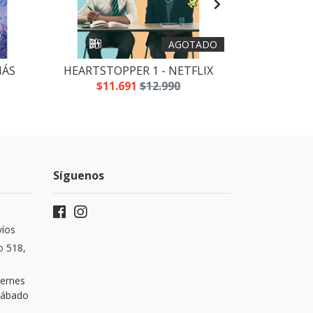
AGOTADO
MÁS
HEARTSTOPPER 1 - NETFLIX
THE
$11.691
$12.990
$16
Síguenos
víos
o 518,
iernes
 Sábado