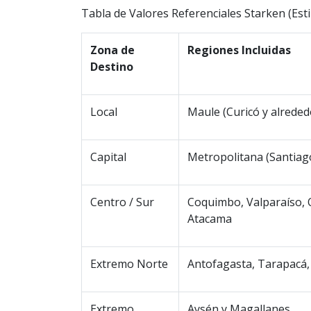
Tabla de Valores Referenciales Starken (Es
Zona de
Regiones Incluidas
Destino
Local
Maule (Curicó y alreded
Capital
Metropolitana (Santiag
Centro / Sur
Coquimbo, Valparaíso, O
Atacama
Extremo Norte
Antofagasta, Tarapacá, 
Extremo
Aysén y Magallanes