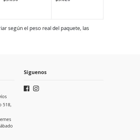
iar según el peso real del paquete, las
Síguenos
víos
o 518,
iernes
 Sábado