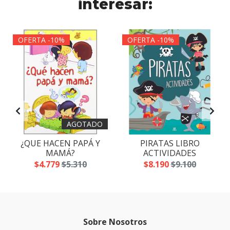
interesar:
OFERTA -10%
OFERTA -10%
AGOTADO
¿QUE HACEN PAPÁ Y
PIRATAS LIBRO
MAMÁ?
ACTIVIDADES
$4.779
$5.310
$8.190
$9.100
Sobre Nosotros