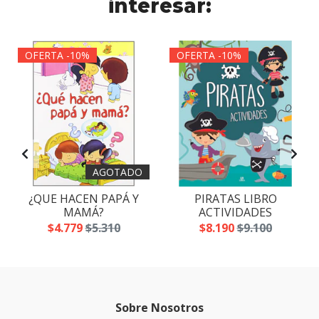
interesar:
OFERTA -10%
OFERTA -10%
AGOTADO
¿QUE HACEN PAPÁ Y
PIRATAS LIBRO
MAMÁ?
ACTIVIDADES
$4.779
$5.310
$8.190
$9.100
Sobre Nosotros