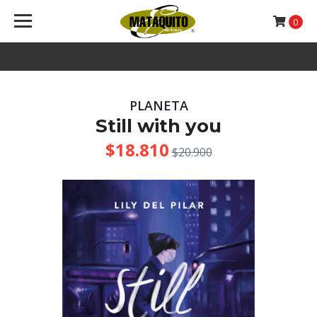
0
PLANETA
Still with you
$18.810
$20.900