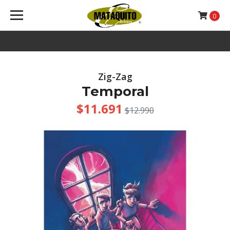
0
Zig-Zag
Temporal
$11.691
$12.990