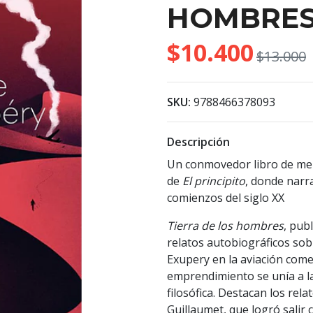
HOMBRE
$10.400
$13.000
SKU:
9788466378093
Descripción
Un conmovedor libro de mem
de
El principito
, donde narra
comienzos del siglo XX
Tierra de los hombres
, pub
relatos autobiográficos sobr
Exupery en la aviación comer
emprendimiento se unía a la 
filosófica. Destacan los rel
Guillaumet, que logró salir c