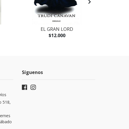
EL GRAN LORD
LEGIONA
$12.000
Síguenos
víos
o 518,
iernes
 Sábado