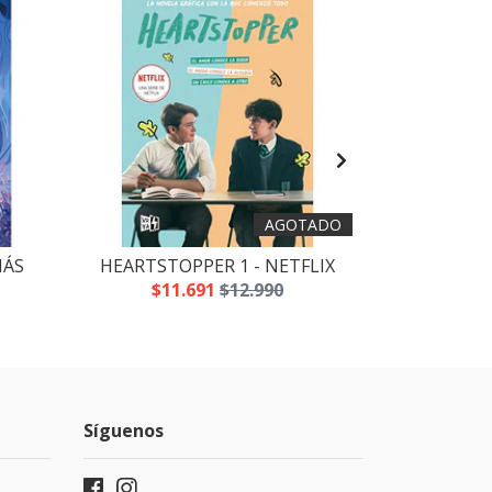
AGOTADO
MÁS
HEARTSTOPPER 1 - NETFLIX
THE
$11.691
$12.990
$16
Síguenos