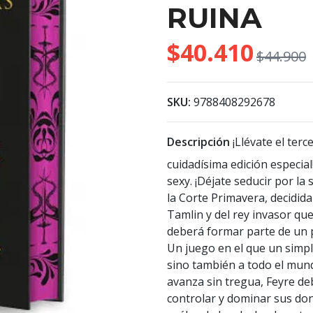
RUINA
$40.410
$44.900
SKU:
9788408292678
Descripción
¡Llévate el terc
cuidadísima edición especia
sexy. ¡Déjate seducir por la
la Corte Primavera, decidid
Tamlin y del rey invasor qu
deberá formar parte de un p
Un juego en el que un simpl
sino también a todo el mund
avanza sin tregua, Feyre de
controlar y dominar sus do