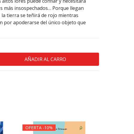
 altos lores puede confiar y necesitará
res más insospechados… Porque llegan
la tierra se teñirá de rojo mientras
an por apoderarse del único objeto que
OFERTA -10%
OFERTA -1