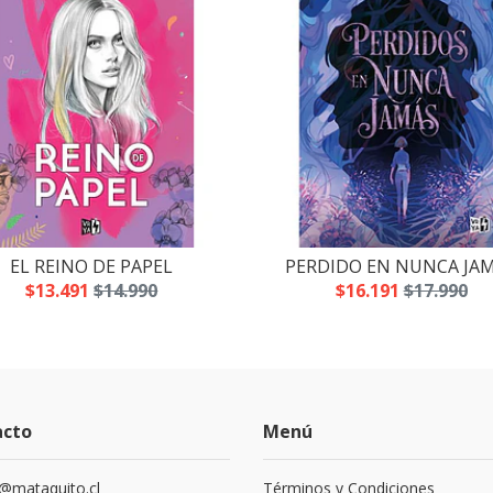
EL REINO DE PAPEL
PERDIDO EN NUNCA JA
$13.491
$14.990
$16.191
$17.990
acto
Menú
@mataquito.cl
Términos y Condiciones