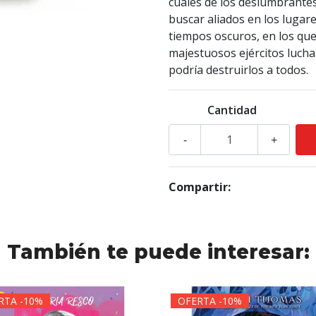
cuáles de los deslumbrantes
buscar aliados en los luga
tiempos oscuros, en los que 
majestuosos ejércitos luch
podría destruirlos a todos.
Cantidad
-
+
Compartir:
También te puede interesar:
RTA -10%
OFERTA -10%