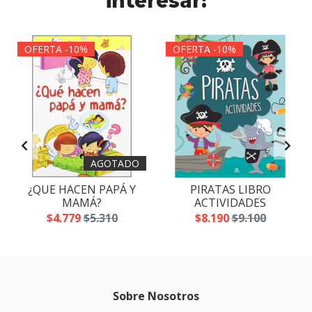
interesar:
OFERTA -10%
OFERTA -10%
AGOTADO
¿QUE HACEN PAPÁ Y
PIRATAS LIBRO
MAMÁ?
ACTIVIDADES
$4.779
$5.310
$8.190
$9.100
Sobre Nosotros